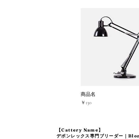
商品名
価格
￥130
【Cattery Name】
デボンレックス専門ブリーダー｜Blomst