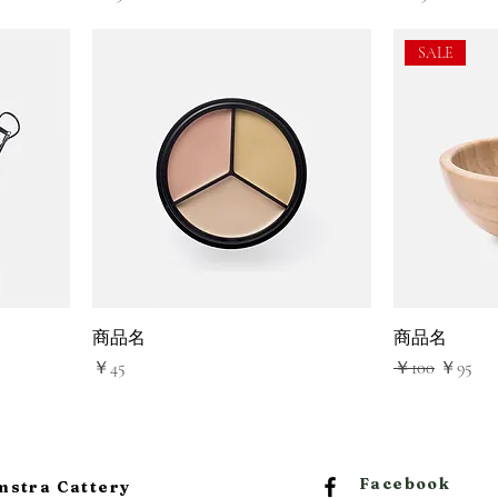
SALE
商品名
商品名
価格
通常価格
セール
￥45
￥100
￥95
Facebook
ra Cattery