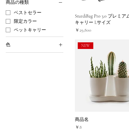
商品の種類
ベストセラー
SturdiBag Pro 3.0 プレ
限定カラー
キャリー Lサイズ
ペットキャリー
価格
￥29,800
色
NEW
ネイビー
ブラック
ラベンダー
商品名
価格
￥8