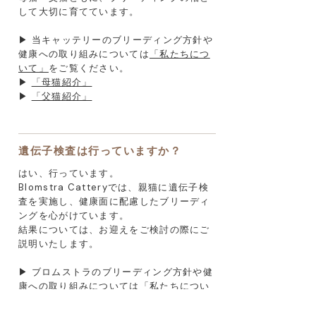
して大切に育てています。
▶ 当キャッテリーのブリーディング方針や
健康への取り組みについては
「私たちにつ
いて」
​をご覧ください。
▶
「母猫紹介」
▶
「父猫紹介」
遺伝子検査は行っていますか？
はい、行っています。
Blomstra Catteryでは、親猫に遺伝子検
査を実施し、健康面に配慮したブリーディ
ングを心がけています。
結果については、お迎えをご検討の際にご
説明いたします。
▶ ブロムストラのブリーディング方針や健
康への取り組みについては
「私たちについ
て」
​をご覧ください。
▶ 健康への取り組みは
「キャッテリーに