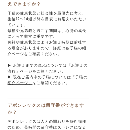
えできますか？
子猫の健康状態と社会性を最優先に考え、
生後12〜14週以降を目安にお迎えいただい
ています。
母猫や兄弟猫と過ごす期間は、心身の成長
にとって非常に重要です。
月齢や健康状態によりお迎え時期は前後す
る場合がありますので、詳細は各子猫の紹
介ページをご確認ください。
▶ お迎えまでの流れについては
「お迎えの
流れ」ページ
をご覧ください。
▶ 現在ご案内中の子猫については
「子猫の
紹介ページ」
をご確認ください。
デボンレックスは留守番ができます
か？
デボンレックスは人との関わりを好む猫種
のため、長時間の留守番はストレスになる