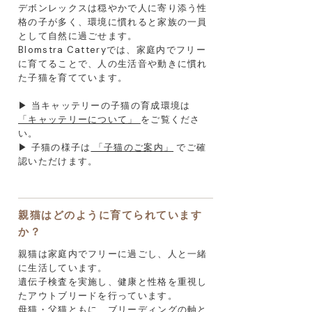
デボンレックスは穏やかで人に寄り添う性
格の子が多く、環境に慣れると家族の一員
として自然に過ごせます。
Blomstra Catteryでは、家庭内でフリー
に育てることで、人の生活音や動きに慣れ
た子猫を育てています。
▶ 当キャッテリーの子猫の育成環境は
「キャッテリーについて」
をご覧くださ
い。
▶ 子猫の様子は
「子猫のご案内」
でご確
認いただけます。
親猫はどのように育てられています
か？
親猫は家庭内でフリーに過ごし、人と一緒
に生活しています。
遺伝子検査を実施し、健康と性格を重視し
たアウトブリードを行っています。
母猫・父猫ともに、ブリーディングの軸と