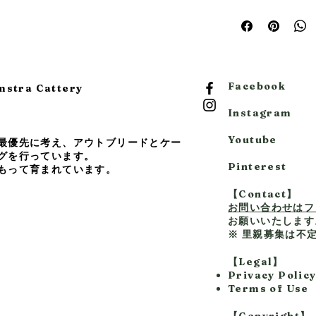
・生地の縮みやダメ
18,000円以上で送料
・飛行機での移動、
なお、航空会社によ
通常商品よりお
・複数の出入口で出
を推奨します
18,000円未満：送料
・獣医師、ブリーダ
るため、ご搭乗前に
現在の目安：
7〜
・パッド入りショル
・付属のパッドは本
（ワシントン正規店
フェッショナル
規定をご確認いただ
海外輸送の特性
も快適
Maintenance T
する場合がござ
・洗濯可能なフリー
・毎回の使用後にお
あらかじめご了
・ジッパーにはロッ
い状態を保てます
申し上げます。
Facebook
ra Cattery
・収納ポケット付き
・使用しないときは
保管してください
Instagram
国内在庫商品と
サイズ（約）
一般的な国内在
・高さ：29.2 cm
Youtube
最優先に考え、アウトブリードとケー
ートから直接輸
・幅：29.2 cm
グを行っています。
そのためお届け
・奥行き：45.7 cm
Pinterest
もって育まれています。
品保証・最新ロ
るのが特徴です
【Contact】
お問い合わせはフ
本物を選ぶ方へ
お願いいたします
世界中のブリー
※ 里親募集は不
を、正規ルート
【Legal】
お届けまで少し
Privacy Polic
値を実感してい
Terms of Use