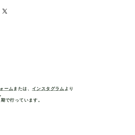
ージを防ぐため、自然乾燥（陰干し）
無料
車での移動、日常のお出かけ
って機内持ち込みサイズの規定は異な
届けまでお時間をいただいております。
し入れもスムーズ
8,000円（税込）
ー、ショー出陳者、ペット業界のプロ
各航空会社のペットキャリーに関する
14日前後
ダーストラップ＆ハンドルで持ち運び
体と分けて洗ってください
より輸入後、日本国内で検品・発送）
くことをおすすめいたします。
上、通関状況や配送状況により多少前後
ips（メンテナンスのポイント）
います。
ス製コンフォートパッド付属
手入れすることで、清潔でニオイのな
承の上、ご注文いただきますようお願い
ククリップ付きでペットの開閉を防止
で外出時の必需品もすっきり収納
、風通しの良い涼しく乾燥した場所で
の違いについて
庫商品とは異なり、当店では
海外正規ル
入した商品
をお届けしております。
までお時間を頂戴いたしますが、・正規
ット・品質管理された状態でお届けでき
。
ォーム
または、
インスタグラム
より
。
ダーやショー関係者に選ばれている品質
定期で行っています。
でお届けいたします。
お時間をいただきますが、それ以上の価
y
ただけるはずです。