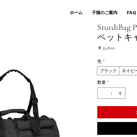
ホーム
子猫のご案内
FAQ
SturdiBa
ペットキャ
価
￥29,800
格
色
*
ブラック
ネイビ
数量
*