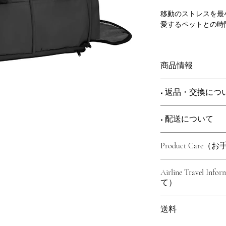
移動のストレスを最
愛するペットとの時
SturdiBag™ Pr
Wirecutterが
商品情報
選出したモデルです
愛するペットと、ど
Details（商品詳細）
す。
■ 返品・交換につ
SturdiBag™ P
このソフトタイプの
トオーナー、トリマ
猫や小型犬に快適で
頼されているトラベ
■ 配送について
商品到着後7日以内
多くの航空会社の機
特長
交換を承ります。
でありながら耐久性
■ 配送について
・ほとんどの主要航
以下の場合は対応い
Product Care
かつ快適にサポート
アメリカ・ワシ
（※XL・XXLサイ
・ご使用後の商品・
高品質な素材と機能
で7〜14日前後
・軽量ながら耐久性
等）
Cleaning Instruct
と柔軟性を両立。
輸入後、当店に
Airline Trave
・フレキシブルな高
・商品タグや付属品
・洗濯前にすべての
特許取得のフレック
す。
て）
スペースにフィット
初期不良の場合は、
・キャリーを軽く振
スペースに合わせて
・柔らかくクッショ
す。
ます
りとくつろげる空間
Sturdi製品の特
ご注文前にご確
・通気性に優れたメ
・洗濯機をご使用の
送料
Perfect For（こ
ャリーの高さを調整
確保
使い、冷水またはぬ
・猫・小型犬
ースにも柔軟にフィ
本商品はアメリ
・安全テザー（飛び