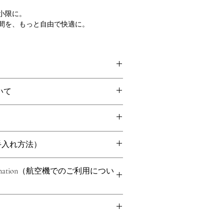
小限に。
間を、もっと自由で快適に。
o 3.0で、快適かつスタイリッシュな移動を。
「小型犬・猫向けベストトラベルキャリー」に
。
こへでも安心してお出かけいただけま
いて
ro 3.0は、快適性・安全性・利便性を求めるペッ
エアライン対応キャリーは、移動中も
ー、ブリーダー、ショー出陳者から信
安全な空間を提供します。
ルキャリーです。
にご連絡いただいた場合に限り、返品・
内持ち込み基準に対応しており、軽量
にも優れ、猫や小型犬との移動を安全
空会社の機内持ち込み基準に対応
たしかねます：
（お手入れ方法）
します。
ントン州より正規輸入のため、お届けま
ズを除く）
お客様都合による返品（サイズ間違い
的な設計により、しっかりとした構造
お時間をいただく場合がございます。
に優れ、長く安心して使用可能
ions（洗濯方法）
て検品を行い、お客様へお届けいたしま
l Information（航空機でのご利用につい
さ調整ロッドにより、航空機の座席下
が欠損している場合
ロッドやパーツを取り外してください
スハイト構造により、航空機の座席下
送料当店負担にて交換対応いたしま
り、汚れや毛、細かなゴミを取り除き
高さを調整でき、ペットが中でゆった
ン性のある内装で、移動中も快適
を確保します。
許取得済みフレックスハイト構造により、キ
認ください
ッシュパネルで、空気循環と視認性を
場合は、中性洗剤（漂白剤不使用）を
んな方におすすめ）
でき、航空機ごとに異なる座席下スペ
るま湯でやさしく洗ってください
ットします。
カ・ワシントン州より正規輸入のため、
出し防止リード）付きで安心