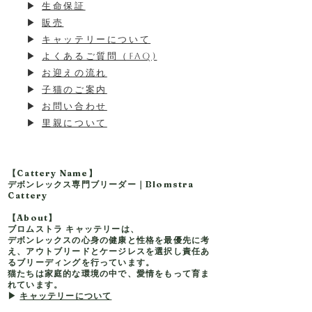
▶
生命保証
​▶
販売
▶
キャッテリーについて
▶
よくあるご質問（FAQ)
▶
お迎えの流れ
▶
子猫のご案内
▶
お問い合わせ
▶
里親について
【Cattery Name】
デボンレックス専門ブリーダー｜Blomstra
Cattery
【About】
ブロムストラ キャッテリーは、
デボンレックスの心身の健康と性格を最優先に考
え、アウトブリードとケージレスを選択し責任あ
るブリーディングを行っています。
猫たちは家庭的な環境の中で、愛情をもって育ま
れています。
▶
キャッテリーについて