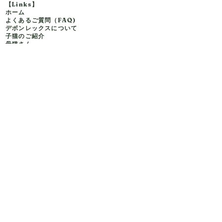
【Links】
ホーム
よくあるご質問（FAQ)
デボンレックスについて
子猫
のご紹介
母猫さん
父猫さん
里親について
お問い合わせ
キャットショー実績
生命保証
Facebook
Instagram
Youtube
Pinterest
【Contact】
お問い合わせはフォーム
または、
インスタグラム
よりお願いいたします。
※ 里親募集は不定期で行っています。
【Legal】
Privacy Policy