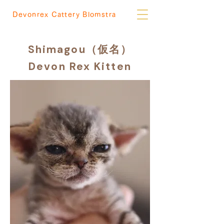
Devonrex Cattery Blomstra
Shimagou（仮名）
Devon Rex Kitten