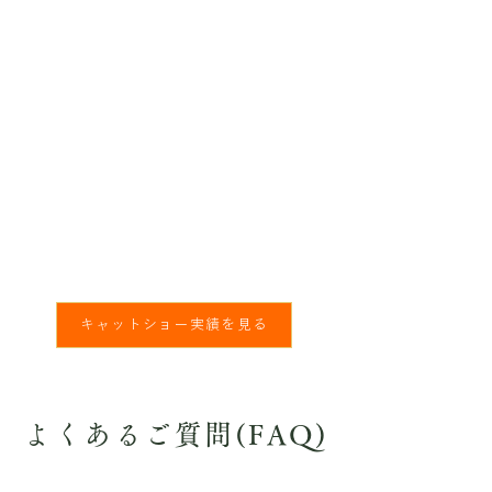
CAT SHOW
BLOMSTRA MYRRH
TICA​リジョナル・ウィナー受賞
スプリーム・グランド・チャンピオン・アルター
受賞
CFAプレミアシップBest Devon Rex受賞
Blomstra プルクラ2世
TICA グランドチャンピオン
キャットショー実績を見る
よくあるご質問(FAQ)