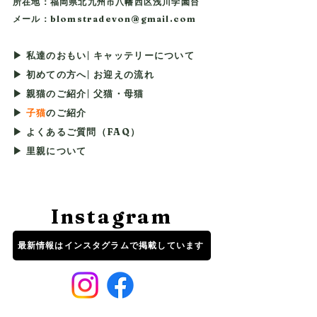
所在地：福岡県北九州市八幡西区浅川学園台
メール：blomstradevon@gmail.com
​​​​​​▶ 私達のおもい|
キャッテリーについて
▶
初めての方へ| お迎えの流れ
▶ 親猫のご紹介|
父猫
・
母猫
▶
子猫
のご紹介
▶
よくあるご質問（FAQ）
​
▶
里親について
Instagram
最新情報はインスタグラムで掲載しています