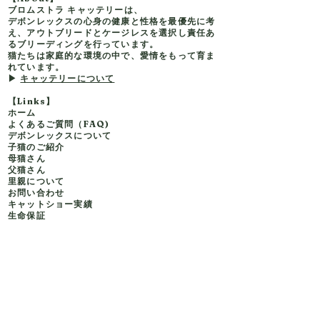
ブロムストラ キャッテリーは、
デボンレックスの心身の健康と性格を最優先に考
え、アウトブリードとケージレスを選択し責任あ
るブリーディングを行っています。
猫たちは家庭的な環境の中で、愛情をもって育ま
れています。
▶
キャッテリーについて
【Links】
ホーム
よくあるご質問（FAQ)
デボンレックスについて
子猫
のご紹介
母猫さん
父猫さん
里親について
お問い合わせ
キャットショー実績
生命保証
Facebook
Instagram
Youtube