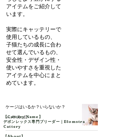
アイテムをご紹介して
います。
実際にキャッテリーで
使用しているもの、
子猫たちの成長に合わ
せて選んでいるもの、
安全性・デザイン性・
使いやすさを重視した
アイテムを中心にまと
めています。
ケージはいるか？いらないか？
【Cattery Name】
2022年1月26日
デボンレックス専門ブリーダー｜Blomstra
Cattery
【About】