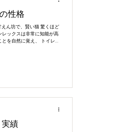
の性格
甘えん坊で、賢い猫 驚くほど
察してケージのロックを外し
日話しかけ、共
言葉を理解するようになりま
、 愛情
ぐに返してくれる猫です。
 実績