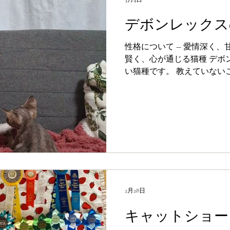
デボンレックス
性格について ― 愛情深く、
賢く、心が通じる猫種 デボンレックスは非常に知能が高
い猫種です。 教えていないことを自然に覚え、 トイレは
自ら習得し、人の行動を観
てしまうこともあります。 何よりも素晴らしいのは、
「愛情に応えよう」とする姿勢です。 毎
に暮らすことで、 驚くほど
す。 目や仕草で一生懸命に気持ちを伝えようとする姿
は、 まるで小さな家族のよう。 デボンレックスは
を注げば注ぐほど、まっす
2月28日
キャットショー