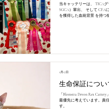
当キャッテリーは、 TICA
SGCA）輩出、 そして CFAにてBest 
を獲得した血統背景 を持つ
ます。
2月27日
生命保証につい
「Blomstra Devon Rex 
最優先に考えています。責
す。