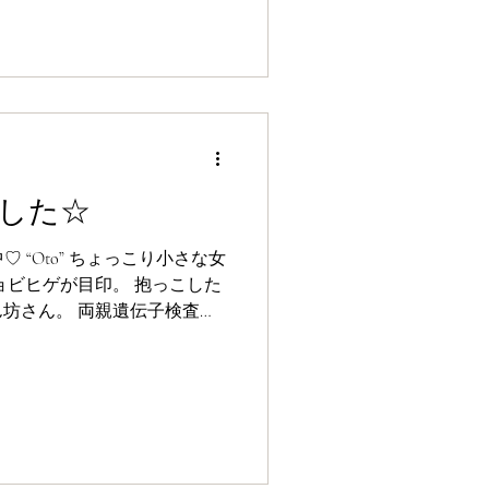
した☆
ョビヒゲが目印。 抱っこした
親遺伝子検査ク
21年09月10
チン