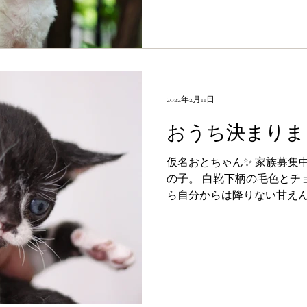
2022年2月11日
おうち決まりま
仮名おとちゃん✨ 家族募集中♡ “Oto” ちょっこり小さな女
の子。 白靴下柄の毛色とチ
ら自分からは降りない甘えん坊さん。 両
リア。 ポーランドとオーストラリア ​D.O.B：20
日 販売価格：33万円（ワク