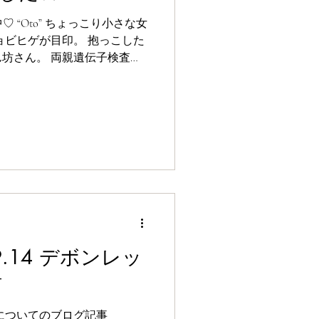
ョビヒゲが目印。 抱っこした
親遺伝子検査ク
21年09月10
チン
.09.14 デボンレッ
猫
についてのブログ記事