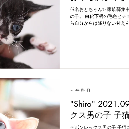
仮名おとちゃん✨ 家族募集中♡ “Oto” ちょっこり小さな女
の子。 白靴下柄の毛色とチ
ら自分からは降りない甘えん坊さん。 両
リア。 ポーランドとオーストラリア ​D.O.B：20
日 販売価格：33万円（ワク
2022年1月12日
"Shiro" 2021
クス男の子 子
デボンレックス男の子 子猫